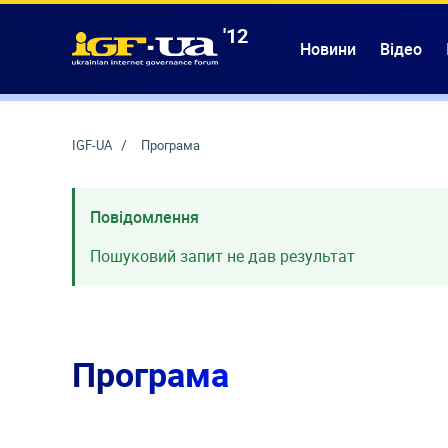
'12
IGF-UA
Новини
Відео
IGF-UA
Програма
Повідомлення
Пошуковий запит не дав результат
Програма